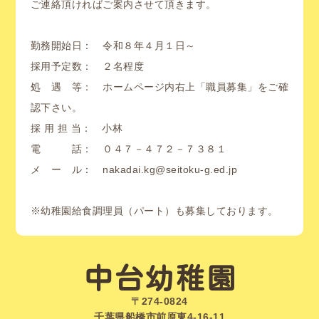
ご連絡頂ければご案内させて頂きます。
勤務開始日： 令和８年４月１日～
採用予定数： ２名程度
処 遇 等： ホームページ内右上「職員募集」をご確
認下さい。
採 用 担 当： 小林
電 話： ０４７－４７２－７３８１
メ ー ル： nakadai.kg@seitoku-g.ed.jp
※幼稚園給食調理員（パート）も募集しております。
中台幼稚園
〒274-0824
千葉県船橋市前原東4-16-11