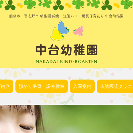
船橋市・習志野市 幼稚園 給食・送迎バス・延長保育あり 中台幼稚園
中台幼稚園
育内容
預かり保育・課外教室
入園案内
未就園児クラス