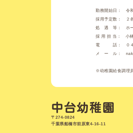
勤務開始日： 令
採用予定数： ２
処 遇 等： ホ
採 用 担 当： 小
電 話： ０４
メ ー ル： nakadai
※幼稚園給食調理
中台幼稚園
〒274-0824
千葉県船橋市前原東4-16-11